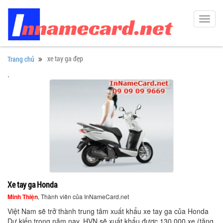
Toggl
navig
xe tay ga đẹp
Trang chủ
.
Xe tay ga Honda
Minh Thiện
, Thành viên của InNameCard.net
Việt Nam sẽ trở thành trung tâm xuất khẩu xe tay ga của Honda
Dự kiến trong năm nay, HVN sẽ xuất khẩu được 130.000 xe (tăng