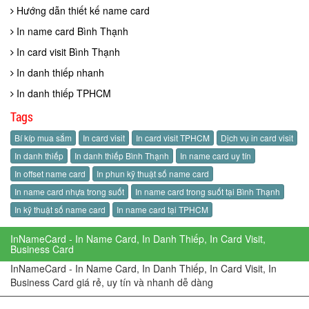
Hướng dẫn thiết kế name card
In name card Bình Thạnh
In card visit Bình Thạnh
In danh thiếp nhanh
In danh thiếp TPHCM
Tags
Bí kíp mua sắm
In card visit
In card visit TPHCM
Dịch vụ in card visit
In danh thiếp
In danh thiếp Bình Thạnh
In name card uy tín
In offset name card
In phun kỹ thuật số name card
In name card nhựa trong suốt
In name card trong suốt tại Bình Thạnh
In kỹ thuật số name card
In name card tại TPHCM
InNameCard - In Name Card, In Danh Thiếp, In Card Visit,
Business Card
InNameCard - In Name Card, In Danh Thiếp, In Card Visit, In
Business Card giá rẻ, uy tín và nhanh dễ dàng