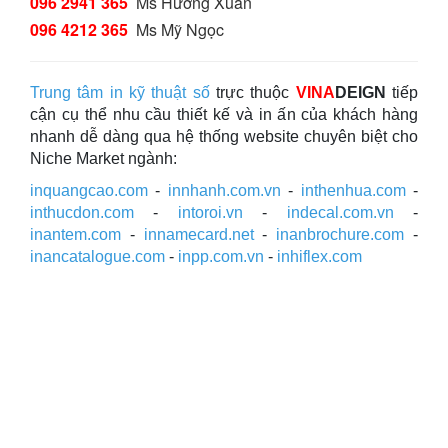
096 2941 365
Ms Hương Xuân
096 4212 365
Ms Mỹ Ngọc
Trung tâm in kỹ thuật số
trực thuộc
VINA
DEIGN
tiếp
cận cụ thể nhu cầu thiết kế và in ấn của khách hàng
nhanh dễ dàng qua hệ thống website chuyên biệt cho
Niche Market ngành:
inquangcao.com
-
innhanh.com.vn
-
inthenhua.com
-
inthucdon.com
-
intoroi.vn
-
indecal.com.vn
-
inantem.com
-
innamecard.net
-
inanbrochure.com
-
inancatalogue.com
-
inpp.com.vn
-
inhiflex.com