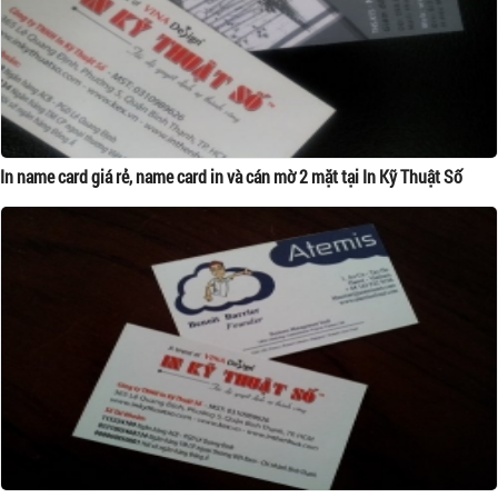
In name card giá rẻ, name card in và cán mờ 2 mặt tại In Kỹ Thuật Số