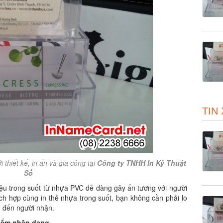
TIN
thiết kế, in ấn và gia công tại
Công ty TNHH In Kỹ Thuật
Số
liệu trong suốt từ nhựa PVC dễ dàng gây ấn tương với người
h hợp cùng in thẻ nhựa trong suốt, bạn không cần phải lo
in đến người nhận.
điểm nhận dạng