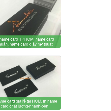
 name card TPHCM, name card
huẩn, name card giấy mỹ thuật
ame card giá rẻ tại HCM, in name
card chất lượng-nhanh-bền