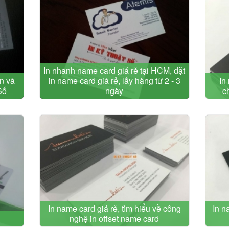
In nhanh name card giá rẻ tại HCM, đặt
in và
in name card giá rẻ, lấy hàng từ 2 - 3
In
Số
ngày
c
In name card giá rẻ, tìm hiểu về công
In n
nghệ in offset name card