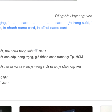
Đăng bởi Huyennguyen
ượng
,
in name card nhanh
,
In name card nhựa trong suốt
,
in
n
,
in nhanh name card
,
in offset name card
ốt, thẻ nhựa trong suốt
3161
ốt cao cấp, sang trọng, giá thành cạnh tranh tại Tp. HCM
uốt - In name card nhựa trong suốt từ nhựa tổng hợp PVC
6164
4487