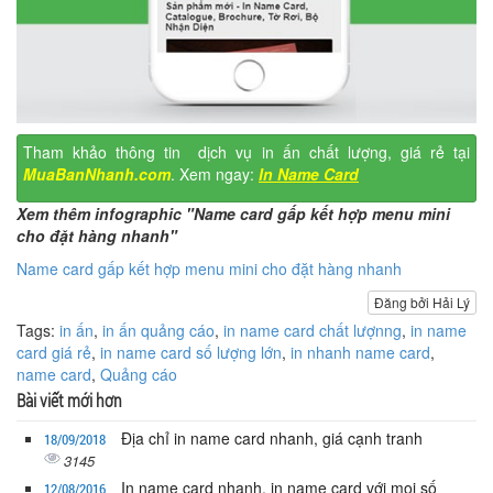
Tham khảo thông tin dịch vụ in ấn chất lượng, giá rẻ tại
MuaBanNhanh.com
. Xem ngay:
In Name Card
Xem thêm infographic "Name card gấp kết hợp menu mini
cho đặt hàng nhanh"
Name card gấp kết hợp menu mini cho đặt hàng nhanh
Đăng bởi Hải Lý
Tags:
in ấn
,
in ấn quảng cáo
,
in name card chất lượnng
,
in name
card giá rẻ
,
in name card số lượng lớn
,
in nhanh name card
,
name card
,
Quảng cáo
Bài viết mới hơn
Địa chỉ in name card nhanh, giá cạnh tranh
18/09/2018
3145
In name card nhanh, in name card với mọi số
12/08/2016