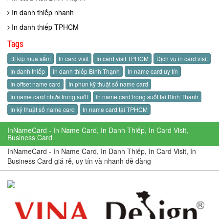
In danh thiếp nhanh
In danh thiếp TPHCM
Tags
Bí kíp mua sắm
In card visit
In card visit TPHCM
Dịch vụ in card visit
In danh thiếp
In danh thiếp Bình Thạnh
In name card uy tín
In offset name card
In phun kỹ thuật số name card
In name card nhựa trong suốt
In name card trong suốt tại Bình Thạnh
In kỹ thuật số name card
In name card tại TPHCM
InNameCard - In Name Card, In Danh Thiếp, In Card Visit,
Business Card
InNameCard - In Name Card, In Danh Thiếp, In Card Visit, In
Business Card giá rẻ, uy tín và nhanh dễ dàng