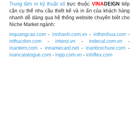
Trung tâm in kỹ thuật số
trực thuộc
VINA
DEIGN
tiếp
cận cụ thể nhu cầu thiết kế và in ấn của khách hàng
nhanh dễ dàng qua hệ thống website chuyên biệt cho
Niche Market ngành:
inquangcao.com
-
innhanh.com.vn
-
inthenhua.com
-
inthucdon.com
-
intoroi.vn
-
indecal.com.vn
-
inantem.com
-
innamecard.net
-
inanbrochure.com
-
inancatalogue.com
-
inpp.com.vn
-
inhiflex.com