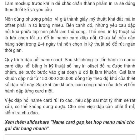
Làm mockup trước khi in để chắc chắn thành phẩm in ra sẽ đúng
theo thiết kế và yêu cầu
Nên dùng phương pháp vì giá thành giấy mỹ thuật khá đắt mà in
offset phải in số lượng nhiều. Bên cạnh đó, những yêu cầu dập
nổi khá phức tạp nên phải làm thủ công. Thế nên, in kỹ thuật số
là lựa chọn tối ưu để in name card dập nổi. Chưa kể nếu cần
hàng sớm trong 2-4 ngày thì nên chọn in kỹ thuật số để rút ngắn
thời gian.
Quy trình dập nổi name card: Sau khi chúng ta tiến hành in name
card dập nổi bằng in kỹ thuật số hay in offset để ra được thành
phẩm, sẽ bước bước vào giai đoạn 2 đó là làm khuôn. Giá làm
khuôn dập nổi từ 150.000 300.000 đồng tùy theo độ khó của thiết
kế dập nổi này. Sau khi làm khuôn, các công nhân của đơn vị tiến
hành dập từng card một.
Việc dập nổi name card rủi ro cao, nếu dập sai một tý nhìn sẽ rất
xấu, có thể không dùng được. Cho nên việc dập cần phải tỉ mỉ,
kiểm tra chu đáo.
Xem thêm slideshare "Name card gap ket hop menu mini cho
goi đat hang nhanh"