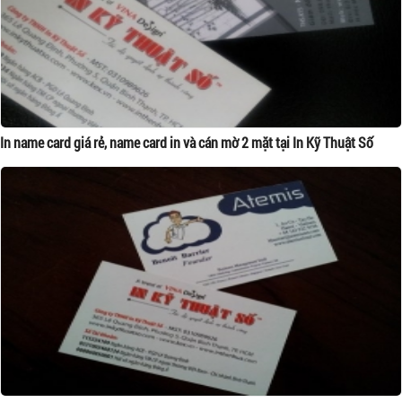
In name card giá rẻ, name card in và cán mờ 2 mặt tại In Kỹ Thuật Số