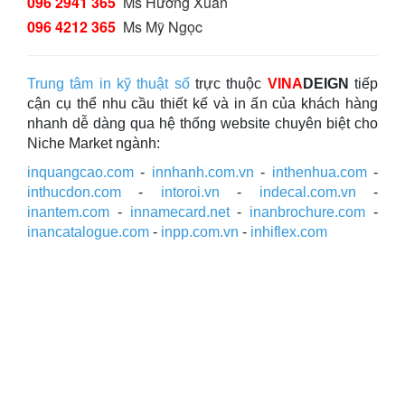
096 2941 365
Ms Hương Xuân
096 4212 365
Ms Mỹ Ngọc
Trung tâm in kỹ thuật số
trực thuộc
VINA
DEIGN
tiếp
cận cụ thể nhu cầu thiết kế và in ấn của khách hàng
nhanh dễ dàng qua hệ thống website chuyên biệt cho
Niche Market ngành:
inquangcao.com
-
innhanh.com.vn
-
inthenhua.com
-
inthucdon.com
-
intoroi.vn
-
indecal.com.vn
-
inantem.com
-
innamecard.net
-
inanbrochure.com
-
inancatalogue.com
-
inpp.com.vn
-
inhiflex.com