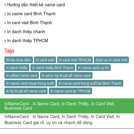
Hướng dẫn thiết kế name card
In name card Bình Thạnh
In card visit Bình Thạnh
In danh thiếp nhanh
In danh thiếp TPHCM
Tags
Bí kíp mua sắm
In card visit
In card visit TPHCM
Dịch vụ in card visit
In danh thiếp
In danh thiếp Bình Thạnh
In name card uy tín
In offset name card
In phun kỹ thuật số name card
In name card nhựa trong suốt
In name card trong suốt tại Bình Thạnh
In kỹ thuật số name card
In name card tại TPHCM
InNameCard - In Name Card, In Danh Thiếp, In Card Visit,
Business Card
InNameCard - In Name Card, In Danh Thiếp, In Card Visit, In
Business Card giá rẻ, uy tín và nhanh dễ dàng