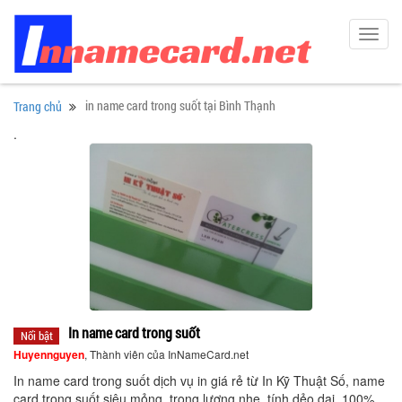
Toggl
navig
in name card trong suốt tại Bình Thạnh
Trang chủ
.
In name card trong suốt
Nổi bật
Huyennguyen
, Thành viên của InNameCard.net
In name card trong suốt dịch vụ in giá rẻ từ In Kỹ Thuật Số, name
card trong suốt siêu mỏng, trọng lượng nhẹ, tính dẻo dai, 100%