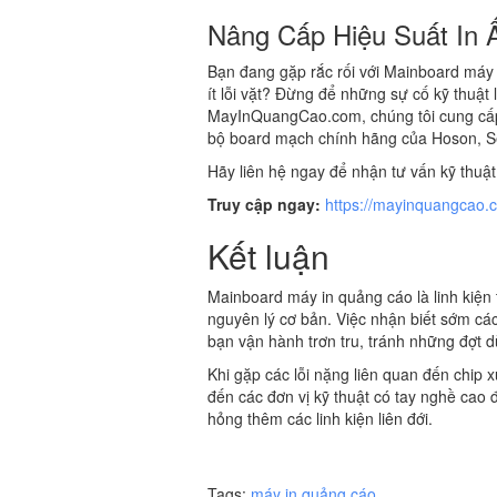
Nâng Cấp Hiệu Suất In 
Bạn đang gặp rắc rối với Mainboard máy
ít lỗi vặt? Đừng để những sự cố kỹ thuật
MayInQuangCao.com, chúng tôi cung cấp g
bộ board mạch chính hãng của Hoson, S
Hãy liên hệ ngay để nhận tư vấn kỹ thuật 
Truy cập ngay:
https://mayinquangcao.
Kết luận
Mainboard máy in quảng cáo là linh kiện
nguyên lý cơ bản. Việc nhận biết sớm các
bạn vận hành trơn tru, tránh những đợt 
Khi gặp các lỗi nặng liên quan đến chip x
đến các đơn vị kỹ thuật có tay nghề cao đ
hỏng thêm các linh kiện liên đới.
Tags:
máy in quảng cáo