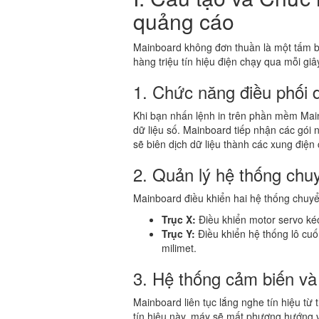
quảng cáo
Mainboard không đơn thuần là một tấm bả
hàng triệu tín hiệu điện chạy qua mỗi giâ
1. Chức năng điều phối d
Khi bạn nhấn lệnh in trên phần mềm MainT
dữ liệu số. Mainboard tiếp nhận các gói
sẽ biên dịch dữ liệu thành các xung điện
2. Quản lý hệ thống chu
Mainboard điều khiển hai hệ thống chuy
Trục X:
Điều khiển motor servo ké
Trục Y:
Điều khiển hệ thống lô cuốn
milimet.
3. Hệ thống cảm biến và
Mainboard liên tục lắng nghe tín hiệu từ
tín hiệu này, máy sẽ mất phương hướng v