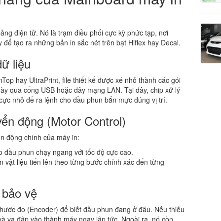
ng điện tử. Nó là trạm điều phối cực kỳ phức tạp, nơi
y để tạo ra những bản in sắc nét trên bạt Hiflex hay Decal.
ữ liệu
op hay UltraPrint, file thiết kế được xé nhỏ thành các gói
 này qua cổng USB hoặc dây mạng LAN. Tại đây, chip xử lý
 cực nhỏ để ra lệnh cho đầu phun bắn mực đúng vị trí.
yển động (Motor Control)
ển động chính của máy in:
o đầu phun chạy ngang với tốc độ cực cao.
 vật liệu tiến lên theo từng bước chính xác đến từng
 bảo vệ
 thước đo (Encoder) để biết đầu phun đang ở đâu. Nếu thiếu
à va đập vào thành máy ngay lập tức. Ngoài ra, nó còn