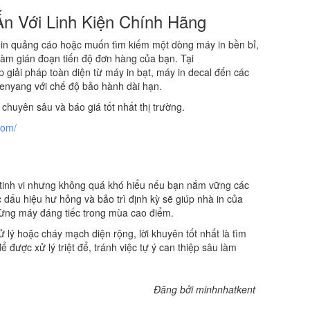
Ấn Với Linh Kiện Chính Hãng
 in quảng cáo hoặc muốn tìm kiếm một dòng máy in bền bỉ,
 làm gián đoạn tiến độ đơn hàng của bạn. Tại
iải pháp toàn diện từ máy in bạt, máy in decal đến các
enyang với chế độ bảo hành dài hạn.
chuyên sâu và báo giá tốt nhất thị trường.
com/
 tinh vi nhưng không quá khó hiểu nếu bạn nắm vững các
 dấu hiệu hư hỏng và bảo trì định kỳ sẽ giúp nhà in của
dừng máy đáng tiếc trong mùa cao điểm.
ử lý hoặc cháy mạch diện rộng, lời khuyên tốt nhất là tìm
ể được xử lý triệt để, tránh việc tự ý can thiệp sâu làm
Đăng bởi minhnhatkent