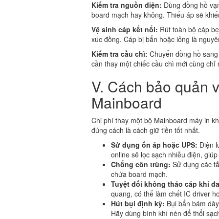
Kiểm tra nguồn điện:
Dùng đồng hồ vạn
board mạch hay không. Thiếu áp sẽ khiế
Vệ sinh cáp kết nối:
Rút toàn bộ cáp bẹ
xúc đồng. Cáp bị bẩn hoặc lỏng là nguyê
Kiểm tra cầu chì:
Chuyển đồng hồ sang c
cần thay một chiếc cầu chì mới cùng chỉ 
V. Cách bảo quản và
Mainboard
Chi phí thay một bộ Mainboard máy in khổ
đúng cách là cách giữ tiền tốt nhất.
Sử dụng ổn áp hoặc UPS:
Điện l
online sẽ lọc sạch nhiễu điện, giú
Chống côn trùng:
Sử dụng các tấ
chứa board mạch.
Tuyệt đối không tháo cáp khi đa
quang, có thể làm chết IC driver 
Hút bụi định kỳ:
Bụi bẩn bám dày 
Hãy dùng bình khí nén để thổi sạch