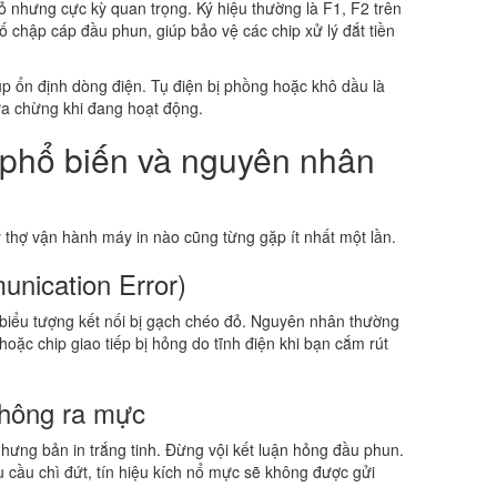
ỏ nhưng cực kỳ quan trọng. Ký hiệu thường là F1, F2 trên
ố chập cáp đầu phun, giúp bảo vệ các chip xử lý đắt tiền
p ổn định dòng điện. Tụ điện bị phồng hoặc khô dầu là
ữa chừng khi đang hoạt động.
g phổ biến và nguyên nhân
ỳ thợ vận hành máy in nào cũng từng gặp ít nhất một lần.
unication Error)
c biểu tượng kết nối bị gạch chéo đỏ. Nguyên nhân thường
oặc chip giao tiếp bị hỏng do tĩnh điện khi bạn cắm rút
không ra mực
hưng bản in trắng tinh. Đừng vội kết luận hỏng đầu phun.
 cầu chì đứt, tín hiệu kích nổ mực sẽ không được gửi