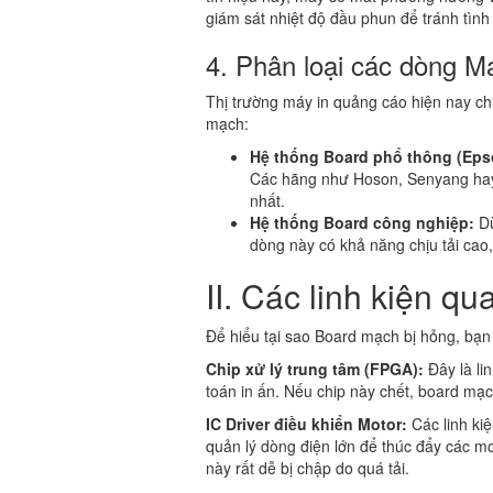
giám sát nhiệt độ đầu phun để tránh tình
4. Phân loại các dòng M
Thị trường máy in quảng cáo hiện nay ch
mạch:
Hệ thống Board phổ thông (Eps
Các hãng như Hoson, Senyang hay
nhất.
Hệ thống Board công nghiệp:
Dù
dòng này có khả năng chịu tải cao
II. Các linh kiện q
Để hiểu tại sao Board mạch bị hỏng, bạn 
Chip xử lý trung tâm (FPGA):
Đây là lin
toán in ấn. Nếu chip này chết, board mạc
IC Driver điều khiển Motor:
Các linh ki
quản lý dòng điện lớn để thúc đẩy các mo
này rất dễ bị chập do quá tải.