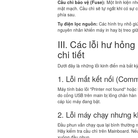
Cầu chì bảo vệ (Fuse):
Một linh kiện nh
mặt mạch. Cầu chì sẽ tự ngắt khi có sự c
phía sau.
Tụ điện lọc nguồn:
Các hình trụ nhỏ giú
nguyên nhân khiến máy in hay bị treo gi
III. Các lỗi hư hỏn
chi tiết
Dưới đây là những lỗi kinh điển mà bất k
1. Lỗi mất kết nối (Comm
Máy tính báo lỗi "Printer not found" hoặ
do cổng USB trên main bị lỏng chân hàn h
cáp lúc máy đang bật.
2. Lỗi máy chạy nhưng 
Đầu phun vẫn chạy qua lại bình thường n
Hãy kiểm tra cầu chì trên Mainboard. Nếu
xuống đầu phun.