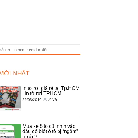
mẫu in
In name card ở đâu
 MỚI NHẤT
In tờ rơi giá rẻ tại Tp.HCM
| In tờ rơi TPHCM
2475
29/03/2016
Mua xe ô tô cũ, nhìn vào
đâu để biết ô tô bị “ngâm”
nước?