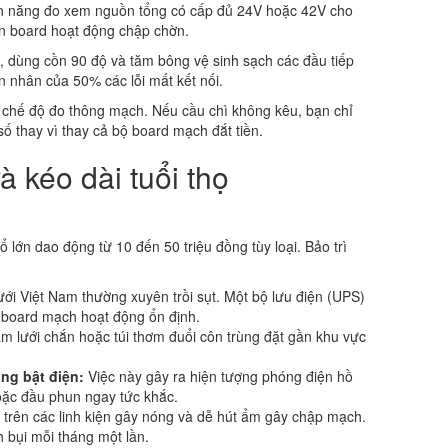
 năng đo xem nguồn tổng có cấp đủ 24V hoặc 42V cho
n board hoạt động chập chờn.
, dùng cồn 90 độ và tăm bông vệ sinh sạch các đầu tiếp
n nhân của 50% các lỗi mất kết nối.
hế độ đo thông mạch. Nếu cầu chì không kêu, bạn chỉ
số thay vì thay cả bộ board mạch đắt tiền.
 kéo dài tuổi thọ
 lớn dao động từ 10 đến 50 triệu đồng tùy loại. Bảo trì
ưới Việt Nam thường xuyên trồi sụt. Một bộ lưu điện (UPS)
p board mạch hoạt động ổn định.
m lưới chắn hoặc túi thơm đuổi côn trùng đặt gần khu vực
ng bật điện:
Việc này gây ra hiện tượng phóng điện hồ
hoặc đầu phun ngay tức khắc.
trên các linh kiện gây nóng và dễ hút ẩm gây chập mạch.
 bụi mỗi tháng một lần.