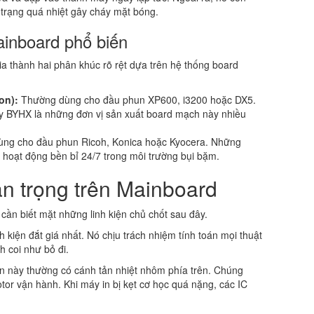
 trạng quá nhiệt gây cháy mặt bóng.
ainboard phổ biến
ia thành hai phân khúc rõ rệt dựa trên hệ thống board
on):
Thường dùng cho đầu phun XP600, i3200 hoặc DX5.
 BYHX là những đơn vị sản xuất board mạch này nhiều
ng cho đầu phun Ricoh, Konica hoặc Kyocera. Những
, hoạt động bền bỉ 24/7 trong môi trường bụi bặm.
uan trọng trên Mainboard
cần biết mặt những linh kiện chủ chốt sau đây.
h kiện đắt giá nhất. Nó chịu trách nhiệm tính toán mọi thuật
h coi như bỏ đi.
ện này thường có cánh tản nhiệt nhôm phía trên. Chúng
tor vận hành. Khi máy in bị kẹt cơ học quá nặng, các IC