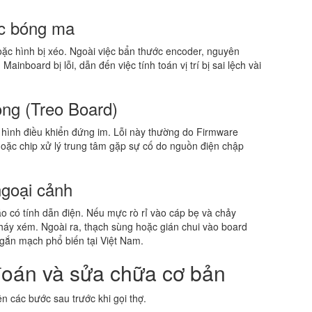
oặc bóng ma
oặc hình bị xéo. Ngoài việc bẩn thước encoder, nguyên
Mainboard bị lỗi, dẫn đến việc tính toán vị trí bị sai lệch vài
ộng (Treo Board)
 hình điều khiển đứng im. Lỗi này thường do Firmware
hoặc chip xử lý trung tâm gặp sự cố do nguồn điện chập
ngoại cảnh
áo có tính dẫn điện. Nếu mực rò rỉ vào cáp bẹ và chảy
háy xém. Ngoài ra, thạch sùng hoặc gián chui vào board
gắn mạch phổ biến tại Việt Nam.
 đoán và sửa chữa cơ bản
n các bước sau trước khi gọi thợ.