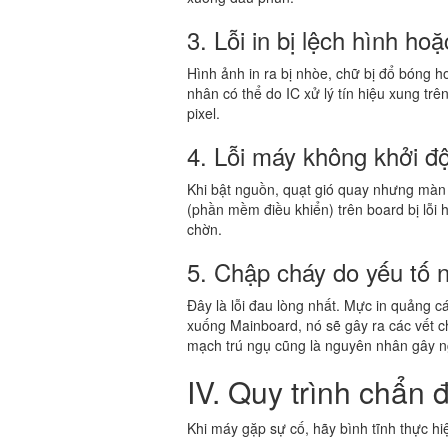
3. Lỗi in bị lệch hình h
Hình ảnh in ra bị nhòe, chữ bị đổ bóng h
nhân có thể do IC xử lý tín hiệu xung trên 
pixel.
4. Lỗi máy không khởi đ
Khi bật nguồn, quạt gió quay nhưng màn
(phần mềm điều khiển) trên board bị lỗi 
chờn.
5. Chập cháy do yếu tố 
Đây là lỗi đau lòng nhất. Mực in quảng c
xuống Mainboard, nó sẽ gây ra các vết c
mạch trú ngụ cũng là nguyên nhân gây n
IV. Quy trình chẩn
Khi máy gặp sự cố, hãy bình tĩnh thực hiệ