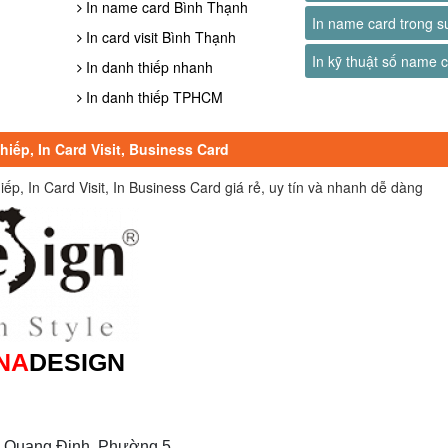
In name card Bình Thạnh
In name card trong s
In card visit Bình Thạnh
In kỹ thuật số name 
In danh thiếp nhanh
In danh thiếp TPHCM
iếp, In Card Visit, Business Card
, In Card Visit, In Business Card giá rẻ, uy tín và nhanh dễ dàng
NA
DESIGN
 Quang Định, Phường 5,