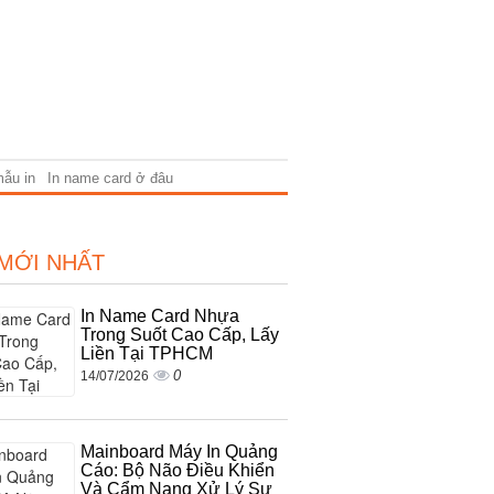
mẫu in
In name card ở đâu
 MỚI NHẤT
In Name Card Nhựa
Trong Suốt Cao Cấp, Lấy
Liền Tại TPHCM
0
14/07/2026
Mainboard Máy In Quảng
Cáo: Bộ Não Điều Khiển
Và Cẩm Nang Xử Lý Sự