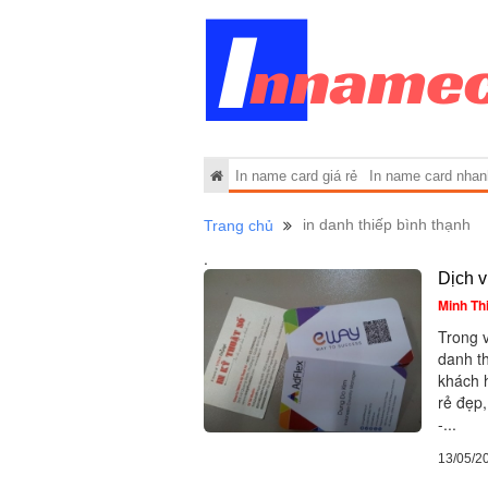
In name card giá rẻ
In name card nhan
in danh thiếp bình thạnh
Trang chủ
.
Dịch v
Minh Th
Trong v
danh t
khách 
rẻ đẹp,
-...
13/05/2