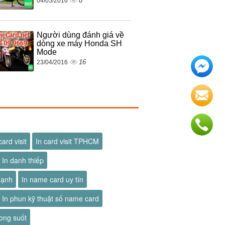
8
04/05/2016
Người dùng đánh giá về
dòng xe máy Honda SH
Mode
16
23/04/2016
card visit
In card visit TPHCM
In danh thiếp
hạnh
In name card uy tín
In phun kỹ thuật số name card
ong suốt