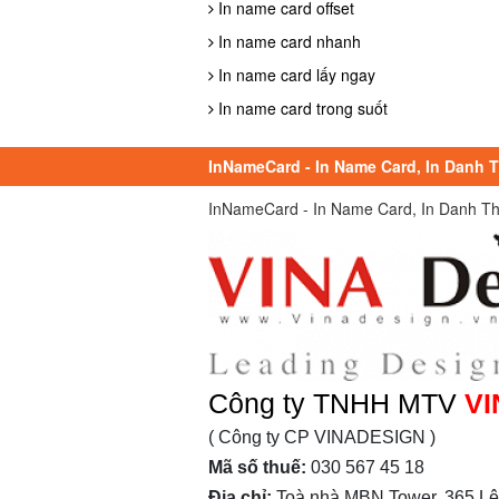
In name card offset
In name card nhanh
In name card lấy ngay
In name card trong suốt
InNameCard - In Name Card, In Danh Th
InNameCard - In Name Card, In Danh Thiếp
Công ty TNHH MTV
VI
( Công ty CP VINADESIGN )
Mã số thuế:
030 567 45 18
Địa chỉ:
Toà nhà MBN Tower, 365 Lê