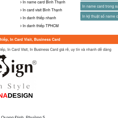
In name card Bình Thạnh
In name card trong s
In card visit Bình Thạnh
In kỹ thuật số name 
In danh thiếp nhanh
In danh thiếp TPHCM
iếp, In Card Visit, Business Card
, In Card Visit, In Business Card giá rẻ, uy tín và nhanh dễ dàng
NA
DESIGN
 Quang Định, Phường 5,