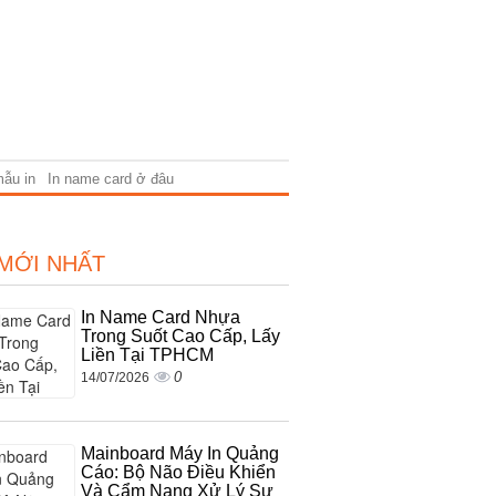
mẫu in
In name card ở đâu
 MỚI NHẤT
In Name Card Nhựa
Trong Suốt Cao Cấp, Lấy
Liền Tại TPHCM
0
14/07/2026
Mainboard Máy In Quảng
Cáo: Bộ Não Điều Khiển
Và Cẩm Nang Xử Lý Sự