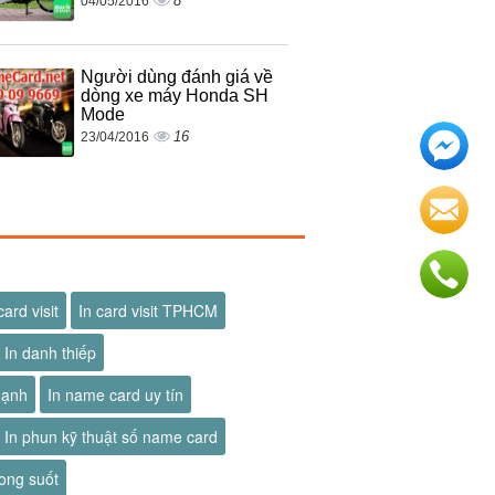
8
04/05/2016
Người dùng đánh giá về
dòng xe máy Honda SH
Mode
16
23/04/2016
card visit
In card visit TPHCM
In danh thiếp
hạnh
In name card uy tín
In phun kỹ thuật số name card
ong suốt