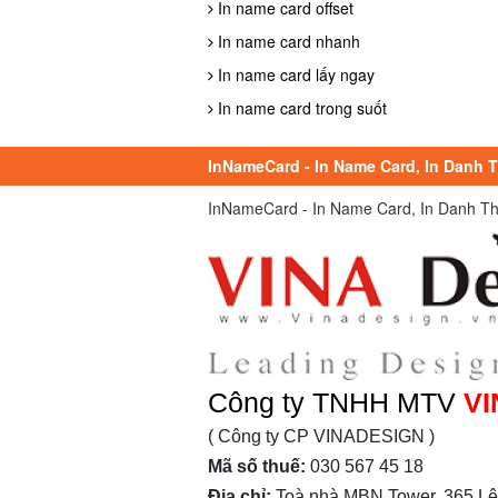
In name card offset
In name card nhanh
In name card lấy ngay
In name card trong suốt
InNameCard - In Name Card, In Danh Th
InNameCard - In Name Card, In Danh Thiếp
Công ty TNHH MTV
VI
( Công ty CP VINADESIGN )
Mã số thuế:
030 567 45 18
Địa chỉ:
Toà nhà MBN Tower, 365 Lê