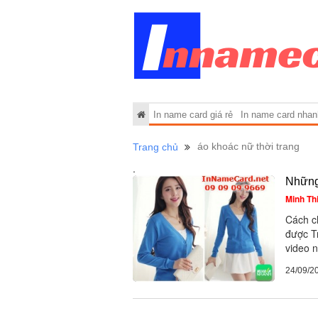
In name card giá rẻ
In name card nhan
áo khoác nữ thời trang
Trang chủ
.
Những 
Minh Th
Cách c
được T
video n
24/09/2