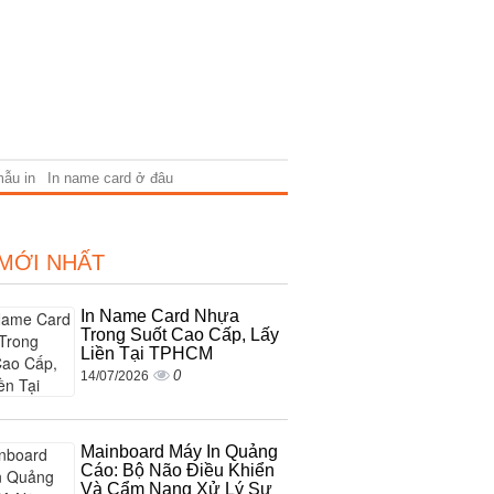
mẫu in
In name card ở đâu
 MỚI NHẤT
In Name Card Nhựa
Trong Suốt Cao Cấp, Lấy
Liền Tại TPHCM
0
14/07/2026
Mainboard Máy In Quảng
Cáo: Bộ Não Điều Khiển
Và Cẩm Nang Xử Lý Sự