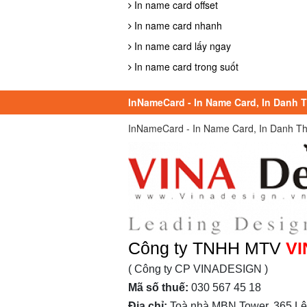
In name card offset
In name card nhanh
In name card lấy ngay
In name card trong suốt
InNameCard - In Name Card, In Danh Th
InNameCard - In Name Card, In Danh Thiếp
Công ty TNHH MTV
VI
( Công ty CP VINADESIGN )
Mã số thuế:
030 567 45 18
Địa chỉ:
Toà nhà MBN Tower, 365 Lê