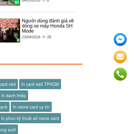
8
04/05/2016
Người dùng đánh giá về
dòng xe máy Honda SH
Mode
16
23/04/2016
card visit
In card visit TPHCM
In danh thiếp
hạnh
In name card uy tín
In phun kỹ thuật số name card
ong suốt