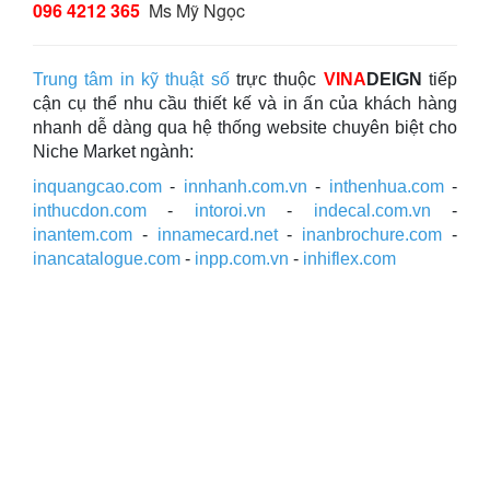
096 4212 365
Ms Mỹ Ngọc
Trung tâm in kỹ thuật số
trực thuộc
VINA
DEIGN
tiếp
cận cụ thể nhu cầu thiết kế và in ấn của khách hàng
nhanh dễ dàng qua hệ thống website chuyên biệt cho
Niche Market ngành:
inquangcao.com
-
innhanh.com.vn
-
inthenhua.com
-
inthucdon.com
-
intoroi.vn
-
indecal.com.vn
-
inantem.com
-
innamecard.net
-
inanbrochure.com
-
inancatalogue.com
-
inpp.com.vn
-
inhiflex.com