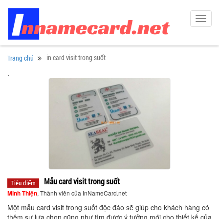
Toggl
navig
in card visit trong suốt
Trang chủ
.
Mẫu card visit trong suốt
Tiêu điểm
Minh Thiện
, Thành viên của InNameCard.net
Một mẫu card visit trong suốt độc đáo sẽ giúp cho khách hàng có
thêm sự lựa chọn cũng như tìm được ý tưởng mới cho thiết kế của