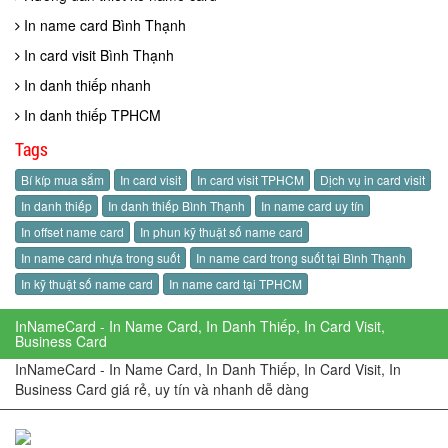
In name card Bình Thạnh
In card visit Bình Thạnh
In danh thiếp nhanh
In danh thiếp TPHCM
Tags
Bí kíp mua sắm
In card visit
In card visit TPHCM
Dịch vụ in card visit
In danh thiếp
In danh thiếp Bình Thạnh
In name card uy tín
In offset name card
In phun kỹ thuật số name card
In name card nhựa trong suốt
In name card trong suốt tại Bình Thạnh
In kỹ thuật số name card
In name card tại TPHCM
InNameCard - In Name Card, In Danh Thiếp, In Card Visit,
Business Card
InNameCard - In Name Card, In Danh Thiếp, In Card Visit, In
Business Card giá rẻ, uy tín và nhanh dễ dàng