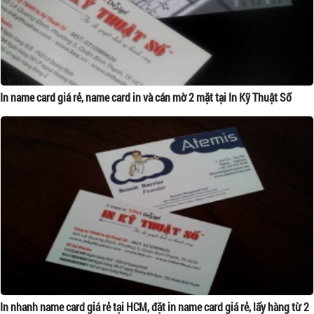
In name card giá rẻ, name card in và cán mờ 2 mặt tại In Kỹ Thuật Số
In nhanh name card giá rẻ tại HCM, đặt in name card giá rẻ, lấy hàng từ 2