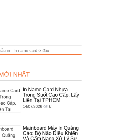
mẫu in
In name card ở đâu
 MỚI NHẤT
In Name Card Nhựa
Trong Suốt Cao Cấp, Lấy
Liền Tại TPHCM
0
14/07/2026
Mainboard Máy In Quảng
Cáo: Bộ Não Điều Khiển
Và Cẩm Nang Xử Lý Sự