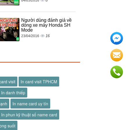
8
04/05/2016
Người dùng đánh giá về
dòng xe máy Honda SH
Mode
16
23/04/2016
card visit
In card visit TPHCM
In danh thiếp
hạnh
In name card uy tín
In phun kỹ thuật số name card
ong suốt