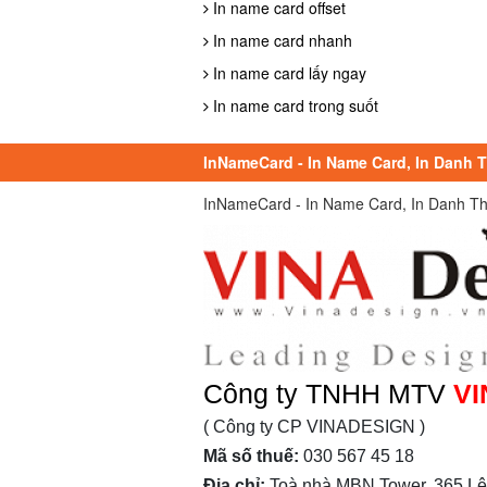
In name card offset
In name card nhanh
In name card lấy ngay
In name card trong suốt
InNameCard - In Name Card, In Danh Th
InNameCard - In Name Card, In Danh Thiếp
Công ty TNHH MTV
VI
( Công ty CP VINADESIGN )
Mã số thuế:
030 567 45 18
Địa chỉ:
Toà nhà MBN Tower, 365 Lê