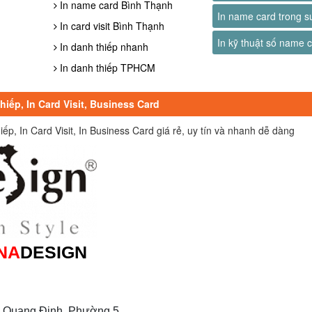
In name card Bình Thạnh
In name card trong s
In card visit Bình Thạnh
In kỹ thuật số name 
In danh thiếp nhanh
In danh thiếp TPHCM
iếp, In Card Visit, Business Card
, In Card Visit, In Business Card giá rẻ, uy tín và nhanh dễ dàng
NA
DESIGN
 Quang Định, Phường 5,