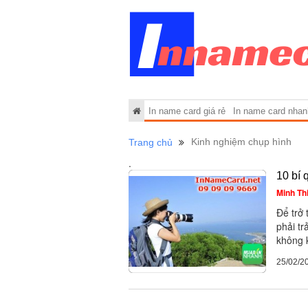
In name card giá rẻ
In name card nhan
Kinh nghiệm chụp hình
Trang chủ
.
10 bí 
Minh Th
Để trở 
phải tr
không k
25/02/2