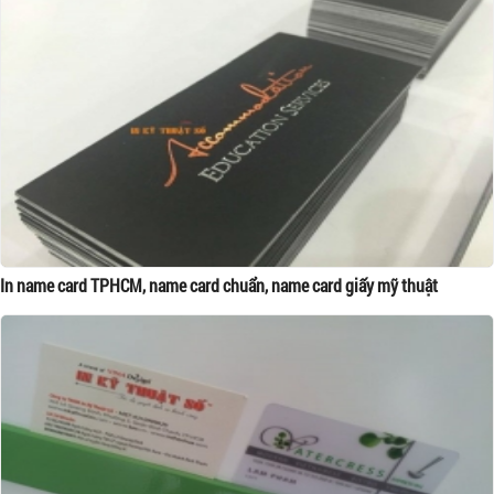
In name card TPHCM, name card chuẩn, name card giấy mỹ thuật