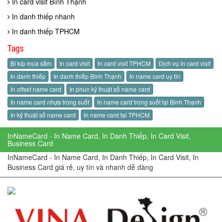
In card visit Bình Thạnh
In danh thiếp nhanh
In danh thiếp TPHCM
Tags
Bí kíp mua sắm
In card visit
In card visit TPHCM
Dịch vụ in card visit
In danh thiếp
In danh thiếp Bình Thạnh
In name card uy tín
In offset name card
In phun kỹ thuật số name card
In name card nhựa trong suốt
In name card trong suốt tại Bình Thạnh
In kỹ thuật số name card
In name card tại TPHCM
InNameCard - In Name Card, In Danh Thiếp, In Card Visit,
Business Card
InNameCard - In Name Card, In Danh Thiếp, In Card Visit, In
Business Card giá rẻ, uy tín và nhanh dễ dàng