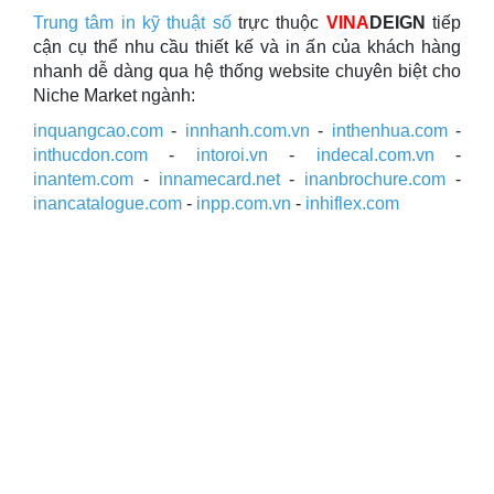
Trung tâm in kỹ thuật số
trực thuộc
VINA
DEIGN
tiếp
cận cụ thể nhu cầu thiết kế và in ấn của khách hàng
nhanh dễ dàng qua hệ thống website chuyên biệt cho
Niche Market ngành:
inquangcao.com
-
innhanh.com.vn
-
inthenhua.com
-
inthucdon.com
-
intoroi.vn
-
indecal.com.vn
-
inantem.com
-
innamecard.net
-
inanbrochure.com
-
inancatalogue.com
-
inpp.com.vn
-
inhiflex.com