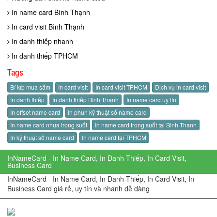
In name card Bình Thạnh
In card visit Bình Thạnh
In danh thiếp nhanh
In danh thiếp TPHCM
Tags
Bí kíp mua sắm
In card visit
In card visit TPHCM
Dịch vụ in card visit
In danh thiếp
In danh thiếp Bình Thạnh
In name card uy tín
In offset name card
In phun kỹ thuật số name card
In name card nhựa trong suốt
In name card trong suốt tại Bình Thạnh
In kỹ thuật số name card
In name card tại TPHCM
InNameCard - In Name Card, In Danh Thiếp, In Card Visit,
Business Card
InNameCard - In Name Card, In Danh Thiếp, In Card Visit, In
Business Card giá rẻ, uy tín và nhanh dễ dàng