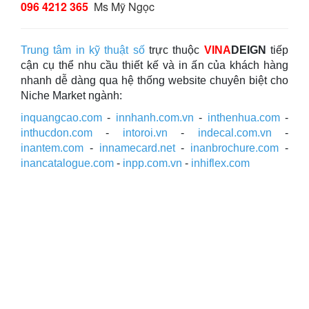
096 4212 365
Ms Mỹ Ngọc
Trung tâm in kỹ thuật số
trực thuộc
VINA
DEIGN
tiếp
cận cụ thể nhu cầu thiết kế và in ấn của khách hàng
nhanh dễ dàng qua hệ thống website chuyên biệt cho
Niche Market ngành:
inquangcao.com
-
innhanh.com.vn
-
inthenhua.com
-
inthucdon.com
-
intoroi.vn
-
indecal.com.vn
-
inantem.com
-
innamecard.net
-
inanbrochure.com
-
inancatalogue.com
-
inpp.com.vn
-
inhiflex.com