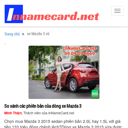
Toggl
navig
xe Mazda 3 cũ
Trang chủ
.
So sánh các phiên bản của dòng xe Mazda 3
Minh Thiện
, Thành viên của InNameCard.net
Chọn mua Mazda 3 2015 sedan phiên bản 2.0L hay 1.5L với giá
tiền 133 triệu đồng chênh lệch?Dòng xe Mazda 3 2015 vừa được