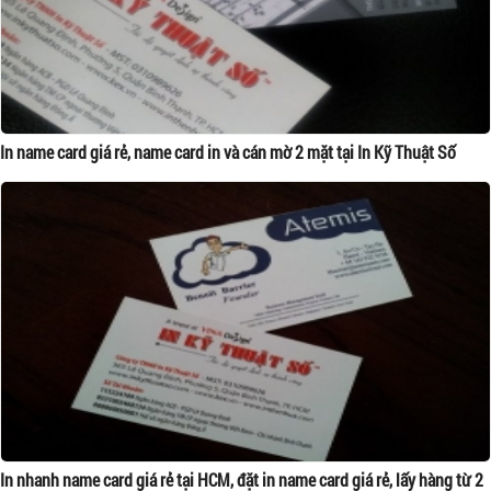
In name card giá rẻ, name card in và cán mờ 2 mặt tại In Kỹ Thuật Số
In nhanh name card giá rẻ tại HCM, đặt in name card giá rẻ, lấy hàng từ 2