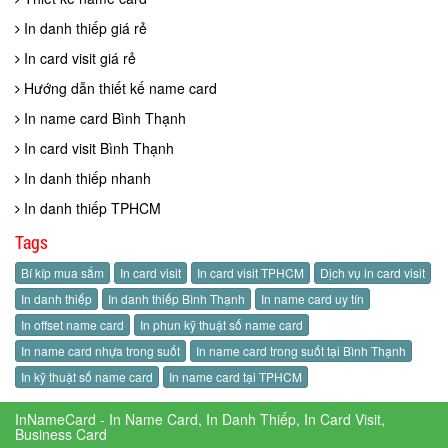
In danh thiếp giá rẻ
In card visit giá rẻ
Hướng dẫn thiết kế name card
In name card Bình Thạnh
In card visit Bình Thạnh
In danh thiếp nhanh
In danh thiếp TPHCM
Tags
Bí kíp mua sắm
In card visit
In card visit TPHCM
Dịch vụ in card visit
In danh thiếp
In danh thiếp Bình Thạnh
In name card uy tín
In offset name card
In phun kỹ thuật số name card
In name card nhựa trong suốt
In name card trong suốt tại Bình Thạnh
In kỹ thuật số name card
In name card tại TPHCM
InNameCard - In Name Card, In Danh Thiếp, In Card Visit,
Business Card