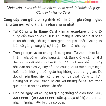
Nhân viên tư vấn và hỗ trợ đặt in name card từ khách hàng tại
Công ty In Name Card
Cung cấp trọn gói dịch vụ thiết kế – in ấn – gia công – giao
hàng tận nơi với giá thành
phải chăng nhất
Tại
Công ty In Name Card - innamecard.net
chúng tôi
cung cấp trọn gói dịch vụ in ấn, mang lại cho bạn giải pháp
in ấn tốt nhất, tiết kiệm thời gian, chi phí nhất. Chúng tôi
luôn cố gắng mang lại sự thuận tiện nhất cho bạn.
Trọn gói dịch vụ do chúng tôi cung cấp: Tư vấn – thiết kế –
in ấn – gia công – giao hàng tận nơi. Bạn không cần phải đi
đâu xa hay đi nhiều nơi mới có được một sản phẩm như ý
bởi toàn bộ dịch vụ này đều do chúng tôi tự mình thực hiện,
hoàn toàn không-thuê-ngoài hay không-qua-trung-gian. Do
đó, chi phí thực hiện cũng rẻ hơn và chất lượng tốt hơn.
Chúng tôi sẽ chịu trách nhiệm với những lỗi sai sót trong
quá trình in ấn hay nhầm lẫn nào.
Liên hệ ngay với chúng tôi qua hệ thống số điện thoại:
(08)
22636666 - (08) 22686666
hoặc qua địa chỉ hộp thư in ấn
nhanh: innhanh@inkythuatso.com.