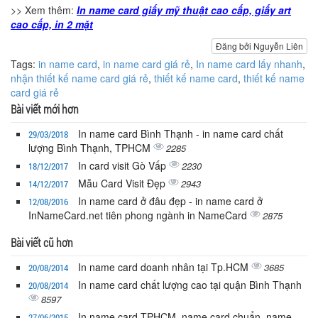
>> Xem thêm:
In name card giấy mỹ thuật cao cấp, giấy art
cao cấp, in 2 mặt
Đăng bởi Nguyễn Liên
Tags:
in name card
,
in name card giá rẻ
,
In name card lấy nhanh
,
nhận thiết kế name card giá rẻ
,
thiết kế name card
,
thiết kế name
card giá rẻ
Bài viết mới hơn
In name card Bình Thạnh - in name card chất
29/03/2018
lượng Bình Thạnh, TPHCM
2285
In card visit Gò Vấp
2230
18/12/2017
Mẫu Card Visit Đẹp
2943
14/12/2017
In name card ở đâu đẹp - in name card ở
12/08/2016
InNameCard.net tiên phong ngành in NameCard
2875
Bài viết cũ hơn
In name card doanh nhân tại Tp.HCM
3685
20/08/2014
In name card chất lượng cao tại quận Bình Thạnh
20/08/2014
8597
In name card TPHCM, name card chuẩn, name
27/06/2015