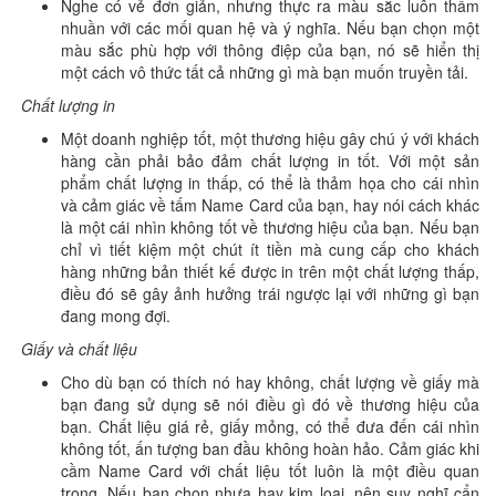
Nghe có vẻ đơn giản, nhưng thực ra màu sắc luôn thấm
nhuần với các mối quan hệ và ý nghĩa. Nếu bạn chọn một
màu sắc phù hợp với thông điệp của bạn, nó sẽ hiển thị
một cách vô thức tất cả những gì mà bạn muốn truyền tải.
Chất lượng in
Một doanh nghiệp tốt, một thương hiệu gây chú ý với khách
hàng cần phải bảo đảm chất lượng in tốt. Với một sản
phẩm chất lượng in thấp, có thể là thảm họa cho cái nhìn
và cảm giác về tấm Name Card của bạn, hay nói cách khác
là một cái nhìn không tốt về thương hiệu của bạn. Nếu bạn
chỉ vì tiết kiệm một chút ít tiền mà cung cấp cho khách
hàng những bản thiết kế được in trên một chất lượng thấp,
điều đó sẽ gây ảnh hưởng trái ngược lại với những gì bạn
đang mong đợi.
Giấy và chất liệu
Cho dù bạn có thích nó hay không, chất lượng về giấy mà
bạn đang sử dụng sẽ nói điều gì đó về thương hiệu của
bạn. Chất liệu giá rẻ, giấy mỏng, có thể đưa đến cái nhìn
không tốt, ấn tượng ban đầu không hoàn hảo. Cảm giác khi
cầm Name Card với chất liệu tốt luôn là một điều quan
trọng. Nếu bạn chọn nhựa hay kim loại, nên suy nghĩ cẩn