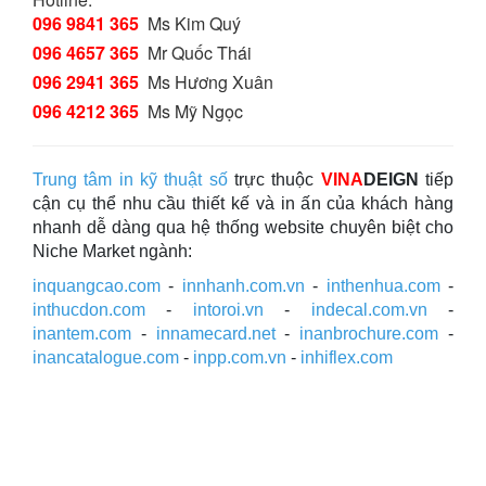
096 9841 365
Ms Kim Quý
096 4657 365
Mr Quốc Thái
096 2941 365
Ms Hương Xuân
096 4212 365
Ms Mỹ Ngọc
Trung tâm in kỹ thuật số
trực thuộc
VINA
DEIGN
tiếp
cận cụ thể nhu cầu thiết kế và in ấn của khách hàng
nhanh dễ dàng qua hệ thống website chuyên biệt cho
Niche Market ngành:
inquangcao.com
-
innhanh.com.vn
-
inthenhua.com
-
inthucdon.com
-
intoroi.vn
-
indecal.com.vn
-
inantem.com
-
innamecard.net
-
inanbrochure.com
-
inancatalogue.com
-
inpp.com.vn
-
inhiflex.com