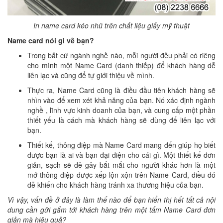
In name card kéo nhũ trên chất liệu giấy mỹ thuật
Name card nói gì về bạn?
Trong bất cứ ngành nghề nào, mỗi người đều phải có riêng
cho mình một Name Card (danh thiếp) để khách hàng dễ
liên lạc và cũng để tự giới thiệu về mình.
Thực ra, Name Card cũng là điều đầu tiên khách hàng sẽ
nhìn vào để xem xét khả năng của bạn. Nó xác định ngành
nghề , lĩnh vực kinh doanh của bạn, và cung cấp một phần
thiết yếu là cách mà khách hàng sẽ dùng để liên lạc với
bạn.
Thiết kế, thông điệp mà Name Card mang đến giúp họ biết
được bạn là ai và bạn đại diện cho cái gì. Một thiết kế đơn
giản, sạch sẽ dễ gây bắt mắt cho người khác hơn là một
mớ thông điệp được xếp lộn xộn trên Name Card, điều đó
dễ khiến cho khách hàng tránh xa thương hiệu của bạn.
Vì vậy, vấn đề ở đây là làm thế nào để bạn hiển thị hết tất cả nội
dung cần gửi gắm tới khách hàng trên một tấm Name Card đơn
giản mà hiệu quả?