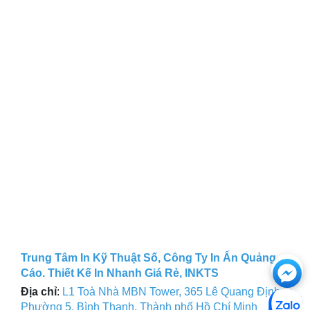
Ch
Trung Tâm In Kỹ Thuật Số, Công Ty In Ấn Quảng
Cáo. Thiết Kế In Nhanh Giá Rẻ, INKTS
với
Địa chỉ
:
L1 Toà Nhà MBN Tower, 365 Lê Quang Định,
Phường 5, Bình Thạnh, Thành phố Hồ Chí Minh