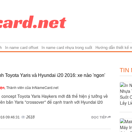
h
In name card offset
In name card nhựa trong suốt
Hướng dẫn thiết kế 
TIN
h Toyota Yaris và Hyundai i20 2016: xe nào 'ngon'
iện
, Thành viên của InNameCard.net
 concept Toyota Yaris Haykers mới đã thể hiện ý tưởng về
ên bản Yaris "crossover" để cạnh tranh với Hyundai i20
2618
ĐỌC TIẾP
016 09:46:31