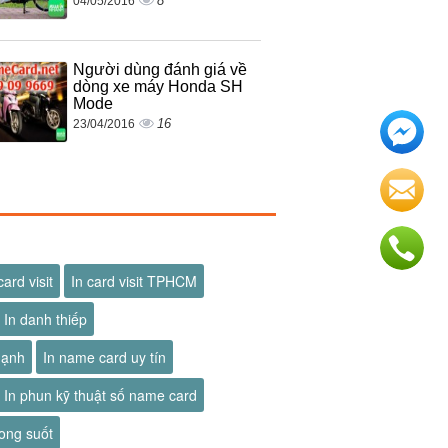
8
04/05/2016
Người dùng đánh giá về
dòng xe máy Honda SH
Mode
16
23/04/2016
card visit
In card visit TPHCM
In danh thiếp
hạnh
In name card uy tín
In phun kỹ thuật số name card
ong suốt