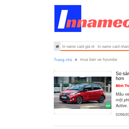
In name card giá rẻ
In name card nhan
mua bán xe hyundai
Trang chủ
.
So sán
hơn
Minh Th
Mẫu xe
một phi
Active.
02/06/2