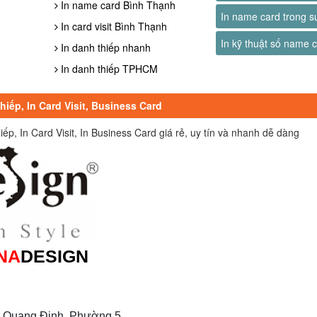
In name card Bình Thạnh
In name card trong s
In card visit Bình Thạnh
In kỹ thuật số name 
In danh thiếp nhanh
In danh thiếp TPHCM
iếp, In Card Visit, Business Card
, In Card Visit, In Business Card giá rẻ, uy tín và nhanh dễ dàng
NA
DESIGN
 Quang Định, Phường 5,