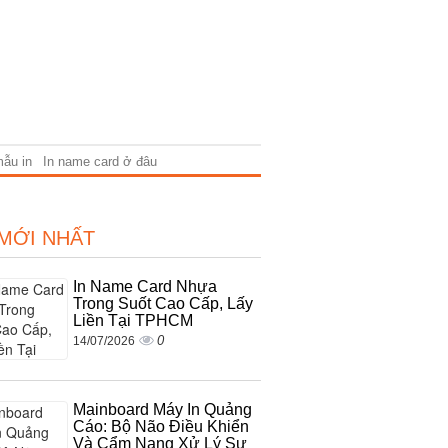
mẫu in
In name card ở đâu
 MỚI NHẤT
In Name Card Nhựa
Trong Suốt Cao Cấp, Lấy
Liền Tại TPHCM
0
14/07/2026
Mainboard Máy In Quảng
Cáo: Bộ Não Điều Khiển
Và Cẩm Nang Xử Lý Sự