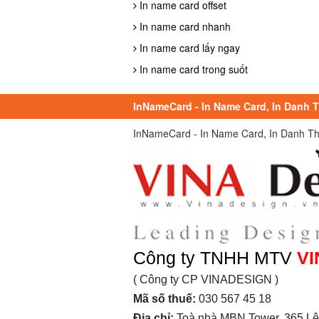
In name card offset
In name card nhanh
In name card lấy ngay
In name card trong suốt
InNameCard - In Name Card, In Danh Th
InNameCard - In Name Card, In Danh Thiếp
Công ty TNHH MTV
VI
( Công ty CP VINADESIGN )
Mã số thuế:
030 567 45 18
Địa chỉ:
Toà nhà MBN Tower, 365 Lê