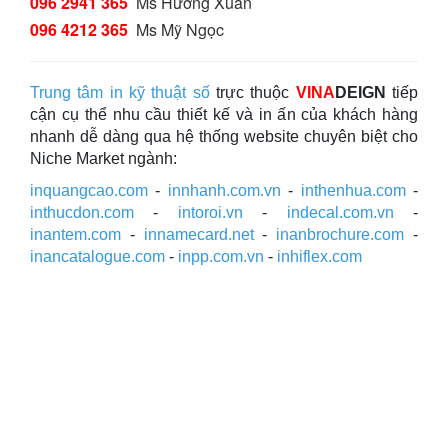
096 2941 365
Ms Hương Xuân
096 4212 365
Ms Mỹ Ngọc
Trung tâm in kỹ thuật số
trực thuộc
VINA
DEIGN
tiếp
cận cụ thể nhu cầu thiết kế và in ấn của khách hàng
nhanh dễ dàng qua hệ thống website chuyên biệt cho
Niche Market ngành:
inquangcao.com
-
innhanh.com.vn
-
inthenhua.com
-
inthucdon.com
-
intoroi.vn
-
indecal.com.vn
-
inantem.com
-
innamecard.net
-
inanbrochure.com
-
inancatalogue.com
-
inpp.com.vn
-
inhiflex.com