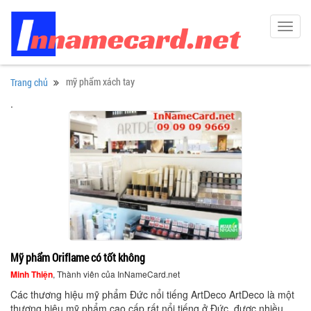
Toggl
navig
mỹ phẩm xách tay
Trang chủ
.
Mỹ phẩm Oriflame có tốt không
Minh Thiện
, Thành viên của InNameCard.net
Các thương hiệu mỹ phẩm Đức nổi tiếng ArtDeco ArtDeco là một
thương hiệu mỹ phẩm cao cấp rất nổi tiếng ở Đức, được nhiều