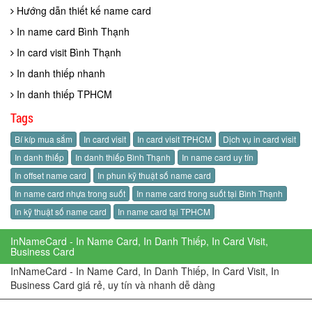
Hướng dẫn thiết kế name card
In name card Bình Thạnh
In card visit Bình Thạnh
In danh thiếp nhanh
In danh thiếp TPHCM
Tags
Bí kíp mua sắm
In card visit
In card visit TPHCM
Dịch vụ in card visit
In danh thiếp
In danh thiếp Bình Thạnh
In name card uy tín
In offset name card
In phun kỹ thuật số name card
In name card nhựa trong suốt
In name card trong suốt tại Bình Thạnh
In kỹ thuật số name card
In name card tại TPHCM
InNameCard - In Name Card, In Danh Thiếp, In Card Visit,
Business Card
InNameCard - In Name Card, In Danh Thiếp, In Card Visit, In
Business Card giá rẻ, uy tín và nhanh dễ dàng