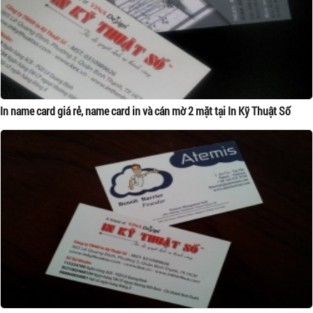
In name card giá rẻ, name card in và cán mờ 2 mặt tại In Kỹ Thuật Số