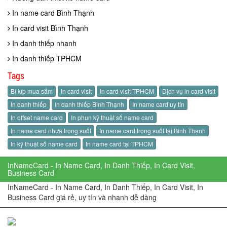
In name card Bình Thạnh
In card visit Bình Thạnh
In danh thiếp nhanh
In danh thiếp TPHCM
Tags
Bí kíp mua sắm
In card visit
In card visit TPHCM
Dịch vụ in card visit
In danh thiếp
In danh thiếp Bình Thạnh
In name card uy tín
In offset name card
In phun kỹ thuật số name card
In name card nhựa trong suốt
In name card trong suốt tại Bình Thạnh
In kỹ thuật số name card
In name card tại TPHCM
InNameCard - In Name Card, In Danh Thiếp, In Card Visit,
Business Card
InNameCard - In Name Card, In Danh Thiếp, In Card Visit, In
Business Card giá rẻ, uy tín và nhanh dễ dàng