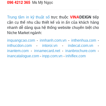
096 4212 365
Ms Mỹ Ngọc
Trung tâm in kỹ thuật số
trực thuộc
VINA
DEIGN
tiếp
cận cụ thể nhu cầu thiết kế và in ấn của khách hàng
nhanh dễ dàng qua hệ thống website chuyên biệt cho
Niche Market ngành:
inquangcao.com
-
innhanh.com.vn
-
inthenhua.com
-
inthucdon.com
-
intoroi.vn
-
indecal.com.vn
-
inantem.com
-
innamecard.net
-
inanbrochure.com
-
inancatalogue.com
-
inpp.com.vn
-
inhiflex.com