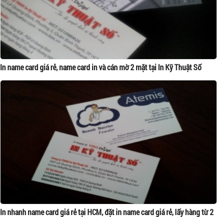
In name card giá rẻ, name card in và cán mờ 2 mặt tại In Kỹ Thuật Số
In nhanh name card giá rẻ tại HCM, đặt in name card giá rẻ, lấy hàng từ 2