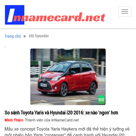
Toggl
navig
ôtô hyundai
Trang chủ
.
So sánh Toyota Yaris và Hyundai i20 2016: xe nào 'ngon' hơn
Minh Thiện
, Thành viên của InNameCard.net
Mẫu xe concept Toyota Yaris Haykers mới đã thể hiện ý tưởng về
một phiên bản Yaris "crossover" để cạnh tranh với Hyundai i20