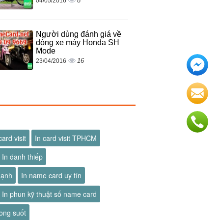
8
04/05/2016
Người dùng đánh giá về
dòng xe máy Honda SH
Mode
16
23/04/2016
card visit
In card visit TPHCM
In danh thiếp
hạnh
In name card uy tín
In phun kỹ thuật số name card
ong suốt