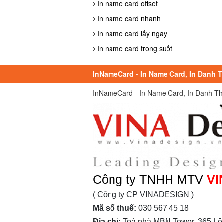
In name card offset
In name card nhanh
In name card lấy ngay
In name card trong suốt
InNameCard - In Name Card, In Danh Th
InNameCard - In Name Card, In Danh Thiếp
Công ty TNHH MTV
VI
( Công ty CP VINADESIGN )
Mã số thuế:
030 567 45 18
Địa chỉ:
Toà nhà MBN Tower, 365 Lê