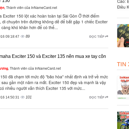
r 150
iện
, Thành viên của InNameCard.net
Exciter 150 lột xác hoàn toàn tại Sài Gòn Ở thời điểm
i, di chuyên trên đường không dễ để bắt gặp 1 chiếc Exciter
 càng khó khăn hơn để có thể...
89
ĐỌC TIẾP
016 09:18:47
aha Exciter 150 và Exciter 135 nên mua xe tay côn
TIN
hương
, Thành viên của InNameCard.net
r 150 đã chạm tới mức độ "bão hòa" nhất định và trở về mức
t sau gần một năm ra mắt. Exciter 150 đẹp và mạnh là vậy
ó nhiều người vẫn thích Exciter 135 với mức...
101
ĐỌC TIẾP
016 14:50:31