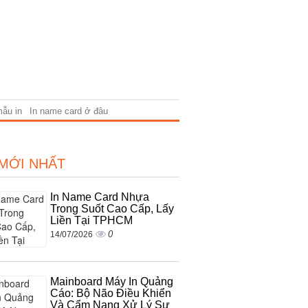
mẫu in
In name card ở đâu
 MỚI NHẤT
In Name Card Nhựa
Trong Suốt Cao Cấp, Lấy
Liền Tại TPHCM
0
14/07/2026
Mainboard Máy In Quảng
Cáo: Bộ Não Điều Khiển
Và Cẩm Nang Xử Lý Sự