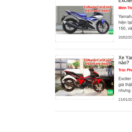
Excite
Minh Th
Yamaha 
hiện tạ
150, và
20/02/2
Xe Yam
nào?
Trúc P
Excite
giá thậ
nhưng c
21/01/2