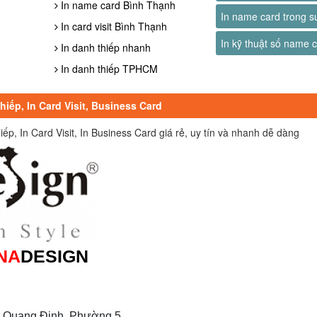
In name card Bình Thạnh
In name card trong s
In card visit Bình Thạnh
In kỹ thuật số name 
In danh thiếp nhanh
In danh thiếp TPHCM
iếp, In Card Visit, Business Card
, In Card Visit, In Business Card giá rẻ, uy tín và nhanh dễ dàng
NA
DESIGN
 Quang Định, Phường 5,