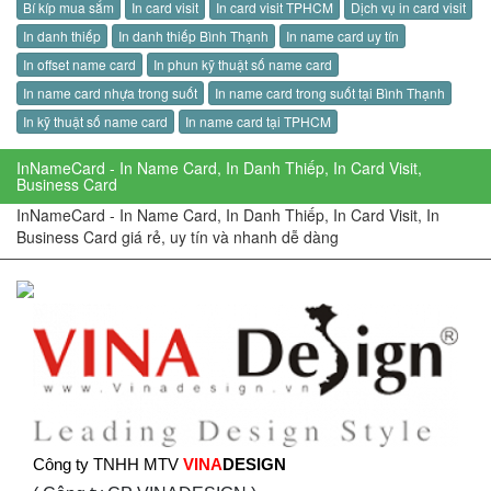
Bí kíp mua sắm
In card visit
In card visit TPHCM
Dịch vụ in card visit
In danh thiếp
In danh thiếp Bình Thạnh
In name card uy tín
In offset name card
In phun kỹ thuật số name card
In name card nhựa trong suốt
In name card trong suốt tại Bình Thạnh
In kỹ thuật số name card
In name card tại TPHCM
InNameCard - In Name Card, In Danh Thiếp, In Card Visit,
Business Card
InNameCard - In Name Card, In Danh Thiếp, In Card Visit, In
Business Card giá rẻ, uy tín và nhanh dễ dàng
Công ty TNHH MTV
VINA
DESIGN