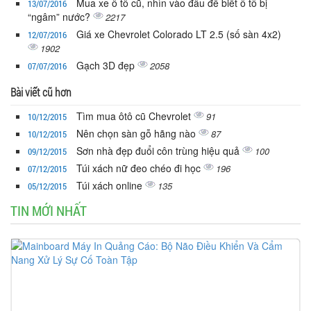
Mua xe ô tô cũ, nhìn vào đâu để biết ô tô bị
13/07/2016
“ngâm” nước?
2217
Giá xe Chevrolet Colorado LT 2.5 (số sàn 4x2)
12/07/2016
1902
Gạch 3D đẹp
2058
07/07/2016
Bài viết cũ hơn
Tìm mua ôtô cũ Chevrolet
91
10/12/2015
Nên chọn sàn gỗ hãng nào
87
10/12/2015
Sơn nhà đẹp đuổi côn trùng hiệu quả
100
09/12/2015
Túi xách nữ đeo chéo đi học
196
07/12/2015
Túi xách online
135
05/12/2015
TIN MỚI NHẤT