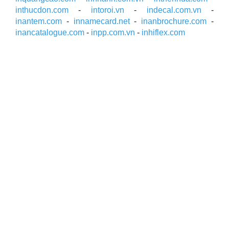
inthucdon.com
-
intoroi.vn
-
indecal.com.vn
-
inantem.com
-
innamecard.net
-
inanbrochure.com
-
inancatalogue.com
-
inpp.com.vn
-
inhiflex.com