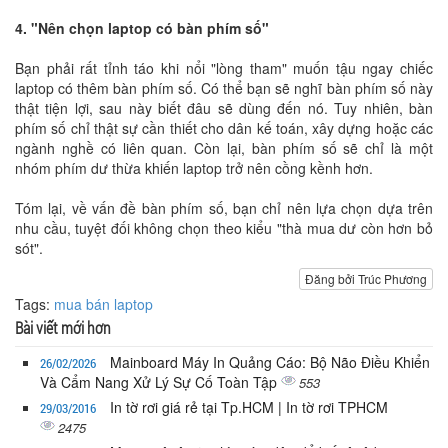
4. "Nên chọn laptop có bàn phím số"
Bạn phải rất tỉnh táo khi nổi "lòng tham" muốn tậu ngay chiếc
laptop có thêm bàn phím số. Có thể bạn sẽ nghĩ bàn phím số này
thật tiện lợi, sau này biết đâu sẽ dùng đến nó. Tuy nhiên, bàn
phím số chỉ thật sự cần thiết cho dân kế toán, xây dựng hoặc các
ngành nghề có liên quan. Còn lại, bàn phím số sẽ chỉ là một
nhóm phím dư thừa khiến laptop trở nên cồng kềnh hơn.
Tóm lại, về vấn đề bàn phím số, bạn chỉ nên lựa chọn dựa trên
nhu cầu, tuyệt đối không chọn theo kiểu "thà mua dư còn hơn bỏ
sót".
Đăng bởi Trúc Phương
Tags:
mua bán laptop
Bài viết mới hơn
Mainboard Máy In Quảng Cáo: Bộ Não Điều Khiển
26/02/2026
Và Cẩm Nang Xử Lý Sự Cố Toàn Tập
553
In tờ rơi giá rẻ tại Tp.HCM | In tờ rơi TPHCM
29/03/2016
2475