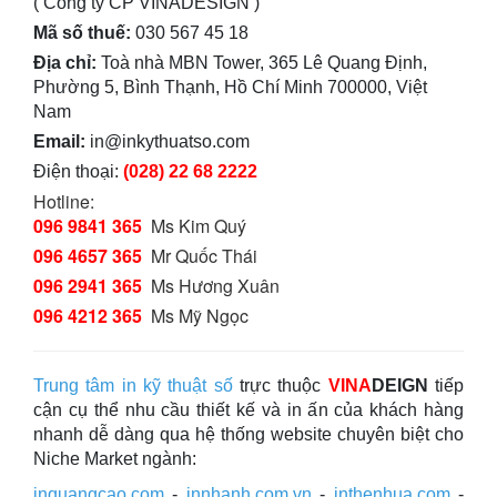
( Công ty CP VINADESIGN )
Mã số thuế:
030 567 45 18
Địa chỉ:
Toà nhà MBN Tower, 365 Lê Quang Định,
Phường 5, Bình Thạnh, Hồ Chí Minh 700000, Việt
Nam
Email:
in@inkythuatso.com
Điện thoại:
(028) 22 68 2222
Hotline:
096 9841 365
Ms Kim Quý
096 4657 365
Mr Quốc Thái
096 2941 365
Ms Hương Xuân
096 4212 365
Ms Mỹ Ngọc
Trung tâm in kỹ thuật số
trực thuộc
VINA
DEIGN
tiếp
cận cụ thể nhu cầu thiết kế và in ấn của khách hàng
nhanh dễ dàng qua hệ thống website chuyên biệt cho
Niche Market ngành:
inquangcao.com
-
innhanh.com.vn
-
inthenhua.com
-