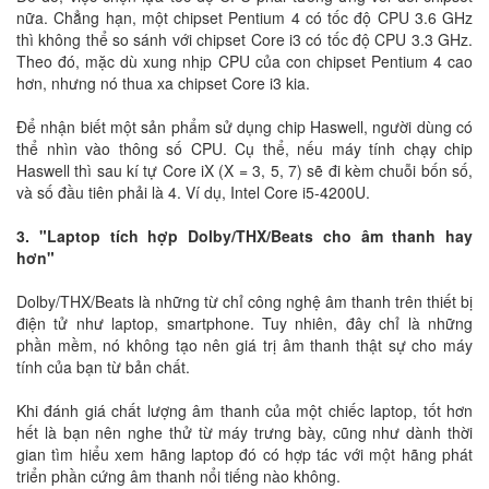
nữa. Chẳng hạn, một chipset Pentium 4 có tốc độ CPU 3.6 GHz
thì không thể so sánh với chipset Core i3 có tốc độ CPU 3.3 GHz.
Theo đó, mặc dù xung nhịp CPU của con chipset Pentium 4 cao
hơn, nhưng nó thua xa chipset Core i3 kia.
Để nhận biết một sản phẩm sử dụng chip Haswell, người dùng có
thể nhìn vào thông số CPU. Cụ thể, nếu máy tính chạy chip
Haswell thì sau kí tự Core iX (X = 3, 5, 7) sẽ đi kèm chuỗi bốn số,
và số đầu tiên phải là 4. Ví dụ, Intel Core i5-4200U.
3. "Laptop tích hợp Dolby/THX/Beats cho âm thanh hay
hơn"
Dolby/THX/Beats là những từ chỉ công nghệ âm thanh trên thiết bị
điện tử như laptop, smartphone. Tuy nhiên, đây chỉ là những
phần mềm, nó không tạo nên giá trị âm thanh thật sự cho máy
tính của bạn từ bản chất.
Khi đánh giá chất lượng âm thanh của một chiếc laptop, tốt hơn
hết là bạn nên nghe thử từ máy trưng bày, cũng như dành thời
gian tìm hiểu xem hãng laptop đó có hợp tác với một hãng phát
triển phần cứng âm thanh nổi tiếng nào không.