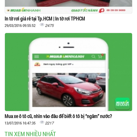
In tờ rơi giá rẻ tại Tp.HCM | In tờ rơi TPHCM
2475
29/03/2016 09:55:52
Mua xe ô tô cũ, nhìn vào đâu để biết ô tô bị “ngâm” nước?
2217
13/07/2016 16:47:35
TIN XEM NHIỀU NHẤT