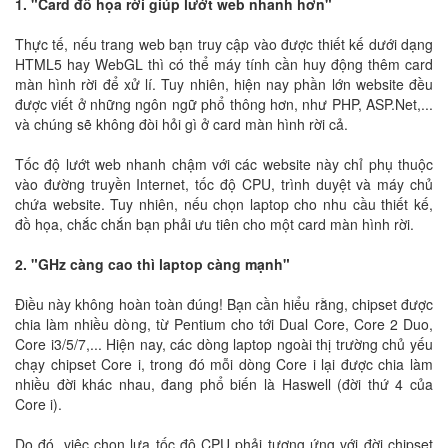
1. "Card đồ họa rời giúp lướt web nhanh hơn"
Thực tế, nếu trang web bạn truy cập vào được thiết kế dưới dạng
HTML5 hay WebGL thì có thể máy tính cần huy động thêm card
màn hình rời để xử lí. Tuy nhiên, hiện nay phần lớn website đều
được viết ở những ngôn ngữ phổ thông hơn, như PHP, ASP.Net,...
và chúng sẽ không đòi hỏi gì ở card màn hình rời cả.
Tốc độ lướt web nhanh chậm với các website này chỉ phụ thuộc
vào đường truyền Internet, tốc độ CPU, trình duyệt và máy chủ
chứa website. Tuy nhiên, nếu chọn laptop cho nhu cầu thiết kế,
đồ họa, chắc chắn bạn phải ưu tiên cho một card màn hình rời.
2. "GHz càng cao thì laptop càng mạnh"
Điều này không hoàn toàn đúng! Bạn cần hiểu rằng, chipset được
chia làm nhiều dòng, từ Pentium cho tới Dual Core, Core 2 Duo,
Core i3/5/7,... Hiện nay, các dòng laptop ngoài thị trường chủ yếu
chạy chipset Core i, trong đó mỗi dòng Core i lại được chia làm
nhiều đời khác nhau, đang phổ biến là Haswell (đời thứ 4 của
Core i).
Do đó, việc chọn lựa tốc độ CPU phải tương ứng với đời chipset