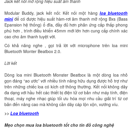
Jack kết nối mở rộng hiệu suất âm thanh
Modular Buddy, jack kết nối: Kết nối một hàng
loa bluetooth
mini
để có được hiệu suất hàm-rơi âm thanh mở rộng Bxs (Bass
Epansion hệ thống) ổ đĩa, đầy đủ hơn phản ứng cấp thấp phong
phú hơn , trình điều khiển 45mm mới lớn hơn cung cấp chính xác
cao cho âm thanh tuyệt vời.
Có khả năng nghe , gọi trả lời với microphone trên loa mini
Bluetooth Monter Beatbox 2.0.
Lời kết
Dòng loa mini Bluetooth Monster Beatbox là một dòng loa nhỏ
gọn đáng “ao ước” với nhiều tính năng hữu dụng được hỗ trợ như
trên những chiếc loa có kích cỡ thông thường. Kết nối không dây
đa dạng với hầu hết các thiết bị điện tử cơ bản như máy tính, điện
thoại, máy nghe nhạc giúp tối ưu hóa mọi nhu cầu giải trí từ cơ
bản đến nâng cao mà không cần dây cáp lộn xộn, vướng víu.
>>
Loa bluetooth
Mẹo chọn mua loa bluetooth tốt cho tín đồ công nghệ