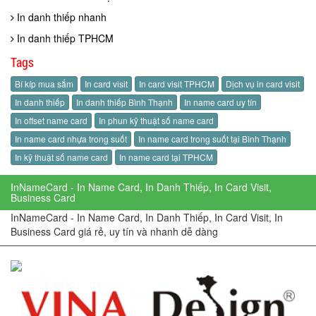
In danh thiếp nhanh
In danh thiếp TPHCM
Tags
Bí kíp mua sắm
In card visit
In card visit TPHCM
Dịch vụ in card visit
In danh thiếp
In danh thiếp Bình Thạnh
In name card uy tín
In offset name card
In phun kỹ thuật số name card
In name card nhựa trong suốt
In name card trong suốt tại Bình Thạnh
In kỹ thuật số name card
In name card tại TPHCM
InNameCard - In Name Card, In Danh Thiếp, In Card Visit,
Business Card
InNameCard - In Name Card, In Danh Thiếp, In Card Visit, In
Business Card giá rẻ, uy tín và nhanh dễ dàng