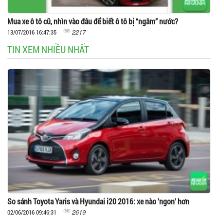
Mua xe ô tô cũ, nhìn vào đâu để biết ô tô bị “ngâm” nước?
2217
13/07/2016 16:47:35
TIN XEM NHIỀU NHẤT
So sánh Toyota Yaris và Hyundai i20 2016: xe nào 'ngon' hơn
2619
02/06/2016 09:46:31