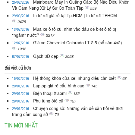
Mainboard Máy In Quảng Cáo: Bộ Não Điều Khiển
26/02/2026
Và Cẩm Nang Xử Lý Sự Cố Toàn Tập
559
In tờ rơi giá rẻ tại Tp.HCM | In tờ rơi TPHCM
29/03/2016
2475
Mua xe ô tô cũ, nhìn vào đâu để biết ô tô bị
13/07/2016
“ngâm” nước?
2217
Giá xe Chevrolet Colorado LT 2.5 (số sàn 4x2)
12/07/2016
1902
Gạch 3D đẹp
2058
07/07/2016
Bài viết cũ hơn
Hệ thống khóa cửa xe: những điều cần biết
63
15/02/2016
Laptop giá rẻ cấu hình cao
145
29/01/2016
Điện thoại Xiaomi
135
29/01/2016
Phụ tùng ôtô cũ
127
29/01/2016
Chuyện công sở: Những vấn đề cần hỏi về thời
29/01/2016
trang đầm công sở
70
TIN MỚI NHẤT