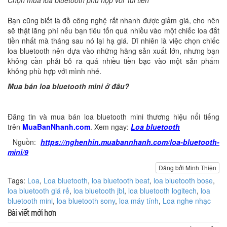
Chọn mua loa bluetooth phù hợp với ‘túi tiền’
Bạn cũng biết là đồ công nghệ rất nhanh được giảm giá, cho nên
sẽ thật lãng phí nếu bạn tiêu tốn quá nhiều vào một chiếc loa đắt
tiền nhất mà tháng sau nó lại hạ giá. Dĩ nhiên là việc chọn chiếc
loa bluetooth nên dựa vào những hãng sản xuất lớn, nhưng bạn
không cần phải bỏ ra quá nhiều tiền bạc vào một sản phẩm
không phù hợp với mình nhé.
Mua bán loa bluetooth mini ở đâu?
Đăng tin và mua bán loa bluetooth mini thương hiệu nổi tiếng
trên
MuaBanNhanh.com
. Xem ngay:
Loa bluetooth
Nguồn:
https://nghenhin.muabannhanh.com/loa-bluetooth-
mini/9
Đăng bởi Minh Thiện
Tags:
Loa
,
Loa bluetooth
,
loa bluetooth beat
,
loa bluetooth bose
,
loa bluetooth giá rẻ
,
loa bluetooth jbl
,
loa bluetooth logitech
,
loa
bluetooth mini
,
loa bluetooth sony
,
loa máy tính
,
Loa nghe nhạc
Bài viết mới hơn