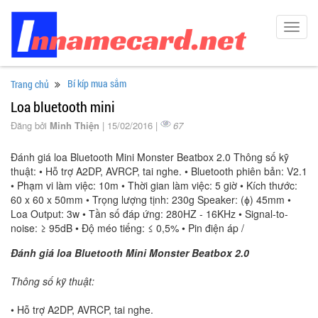
Toggl
navig
Bí kíp mua sắm
Trang chủ
Loa bluetooth mini
Đăng bởi
Minh Thiện
| 15/02/2016 |
67
Đánh giá loa Bluetooth Mini Monster Beatbox 2.0 Thông số kỹ
thuật: • Hỗ trợ A2DP, AVRCP, tai nghe. • Bluetooth phiên bản: V2.1
• Phạm vi làm việc: 10m • Thời gian làm việc: 5 giờ • Kích thước:
60 x 60 x 50mm • Trọng lượng tịnh: 230g Speaker: (ɸ) 45mm •
Loa Output: 3w • Tần số đáp ứng: 280HZ - 16KHz • Signal-to-
noise: ≥ 95dB • Độ méo tiếng: ≤ 0,5% • Pin điện áp /
Đánh giá loa Bluetooth Mini Monster Beatbox 2.0
Thông số kỹ thuật:
• Hỗ trợ A2DP, AVRCP, tai nghe.