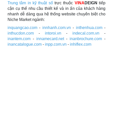
Trung tâm in kỹ thuật số
trực thuộc
VINA
DEIGN
tiếp
cận cụ thể nhu cầu thiết kế và in ấn của khách hàng
nhanh dễ dàng qua hệ thống website chuyên biệt cho
Niche Market ngành:
inquangcao.com
-
innhanh.com.vn
-
inthenhua.com
-
inthucdon.com
-
intoroi.vn
-
indecal.com.vn
-
inantem.com
-
innamecard.net
-
inanbrochure.com
-
inancatalogue.com
-
inpp.com.vn
-
inhiflex.com