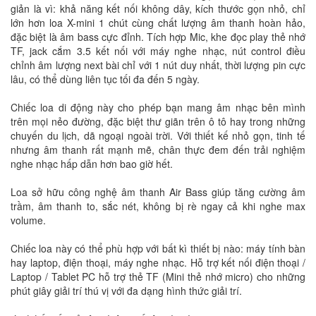
giản là vì: khả năng kết nối không dây, kích thước gọn nhỏ, chỉ
lớn hơn loa X-mini 1 chút cùng chất lượng âm thanh hoàn hảo,
đặc biệt là âm bass cực đỉnh. Tích hợp Mic, khe đọc play thẻ nhớ
TF, jack cắm 3.5 kết nối với máy nghe nhạc, nút control điều
chỉnh âm lượng next bài chỉ với 1 nút duy nhất, thời lượng pin cực
lâu, có thể dùng liên tục tối đa đến 5 ngày.
Chiếc loa di động này cho phép bạn mang âm nhạc bên mình
trên mọi nẻo đường, đặc biệt thư giãn trên ô tô hay trong những
chuyến du lịch, dã ngoại ngoài trời. Với thiết kế nhỏ gọn, tinh tế
nhưng âm thanh rất mạnh mẽ, chân thực đem đến trải nghiệm
nghe nhạc hấp dẫn hơn bao giờ hết.
Loa sở hữu công nghệ âm thanh Air Bass giúp tăng cường âm
trầm, âm thanh to, sắc nét, không bị rè ngay cả khi nghe max
volume.
Chiếc loa này có thể phù hợp với bất kì thiết bị nào: máy tính bàn
hay laptop, điện thoại, máy nghe nhạc. Hỗ trợ kết nối điện thoại /
Laptop / Tablet PC hỗ trợ thẻ TF (Mini thẻ nhớ micro) cho những
phút giây giải trí thú vị với đa dạng hình thức giải trí.